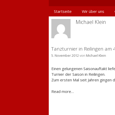
Springe
zum
Startseite
Wir über uns
Inhalt
Michael Klein
Tanzturnier in Reilingen am 
5. November 2012
von
Michael Klein
Einen gelungenen Saisonauftakt li
Turnier der Saison in Reilingen.
Zum ersten Mal seit Jahren gingen 
Read more…
T
a
n
z
t