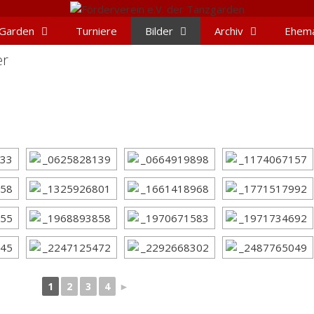
Garden
Turniere
Bilder
Archiv
Ehema
er
[SHOW SLIDESHOW]
1
2
3
4
►