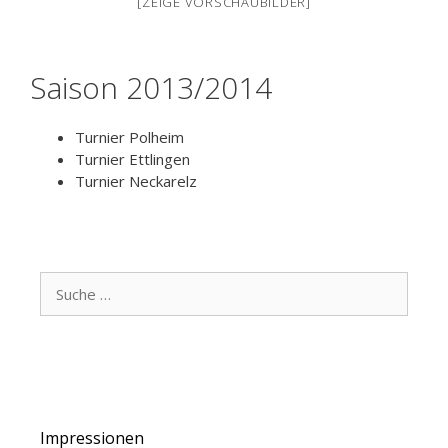
[ZEIGE VORSCHAUBILDER]
Saison 2013/2014
Turnier Polheim
Turnier Ettlingen
Turnier Neckarelz
S
u
c
h
e
n
a
Impressionen