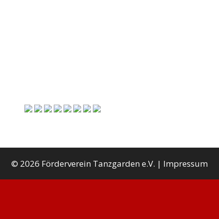
c
h
:
© 2026 Förderverein Tanzgarden e.V. |
Impressum